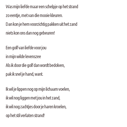
Was mijn liefde maar een schelpje op het strand
zo eentje, met van die mooie kleuren.
Dan kon je hem voorzichtig pakken uit het zand
niets kon ons dan nog gebeuren!
Een golf van liefde voor jou
in mijn wilde levenszee
Als ik door die golf dan wordt bedolven,
pak ik snel je hand, want.
Ik wil je lippen nog op mijn lichaam voelen,
ik wil nog liggen met jou in het zand,
ik wil nog zachtjes door je haren kroelen,
op het stil verlaten strand!