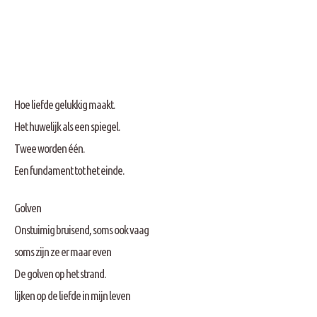
Hoe liefde gelukkig maakt.
Het huwelijk als een spiegel.
Twee worden één.
Een fundament tot het einde.
Golven
Onstuimig bruisend, soms ook vaag
soms zijn ze er maar even
De golven op het strand.
lijken op de liefde in mijn leven